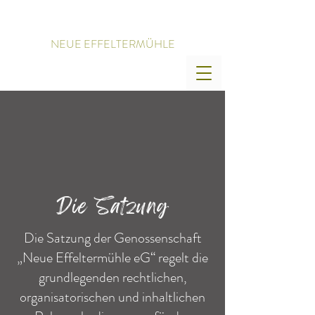
NEUE EFFELTERMÜHLE
Die Satzung
Die Satzung der Genossenschaft
„Neue Effeltermühle eG“ regelt die
grundlegenden rechtlichen,
organisatorischen und inhaltlichen