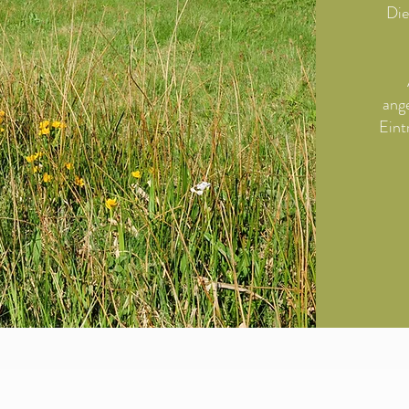
Die
ang
Eint