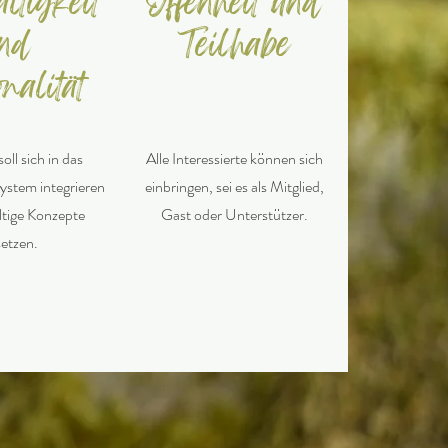
ltigkeit
Offenheit und
nd
Teilhabe
nalität
oll sich in das
Alle Interessierte können sich
ystem integrieren
einbringen, sei es als Mitglied,
tige Konzepte
Gast oder Unterstützer.
etzen.