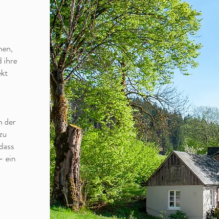
k
hen,
 ihre
ekt
n der
zu
 dass
– ein