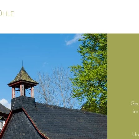
ÜHLE
Gem
im
Uns