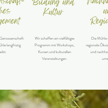
schaft-
Nachha
Bildung und
ches
u
Kultur
gement
Regio
 Genossenschaft
Wir schaffen ein vielfältiges
Die Mühle s
ühle langfristig
Programm mit Workshops,
regionale Ökos
eibt.
Kursen und kulturellen
und nachhal
Veranstaltungen.
ums