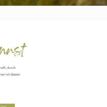
nnst
haft, durch
en wir diesen
chen