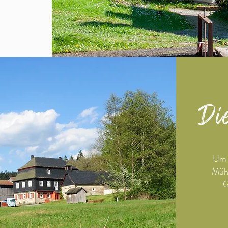
Di
Um d
Mühl
G