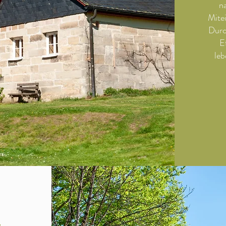
n
Mite
Durc
E
leb