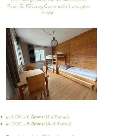
Raum für Rückzug, Gemeinschaft und guten
Schlaf.
im 1. OG -
7
Zimmer
(1 4 Betten)
im 2 OG -
3
Zimmer
(4-6 Betten)