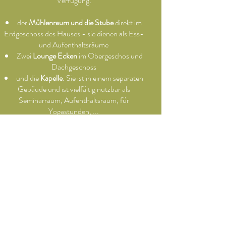
Verfügung:
der
Mühlenraum und die Stube
direkt im
Erdgeschoss des Hauses - sie dienen als Ess-
und Aufenthaltsräume
Zwei
Lounge Ecken
im Obergeschos und
Dachgeschoss
und die
Kapelle
. Sie ist in einem separaten
Gebäude und ist vielfältig nutzbar als
Seminarraum, Aufenthaltsraum, für
Yogastunden, ...
Freizeitmöglichkeiten
In und um die Mühle gibt es zahlreiche
Freizeitmöglichkeiten.
Kicker