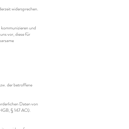
erzeit widersprechen.
zu kommunizieren und
uns vor, diese für
sparsame
zw. der betroffene
orderlichen Daten von
7 HGB, § 147 AO).