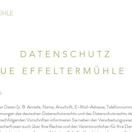
ÜHLE
DATENSCHUTZ
UE EFFELTERMÜHLE
s
en Daten (z. B. Anrede, Name, Anschrift, E-Mail-Adresse, Telefonnumm
mungen des deutschen Datenschutzrechts und des Datenschutzrechts d
 nachfolgenden Vorschriften informieren Sie neben den Verarbeitungszw
cherfristen auch über Ihre Rechte und den Verantwortlichen für Ihre Da