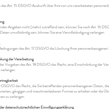
 des Art. 15 DSGVO Auskunft über Ihre von uns verarbeiteten persone
ung
ffenden Angaben nicht (mehr) zutreffend sein, können Sie nach Art. 16 D
e Daten unvollständig sein, können Sie eine Vervollständigung verlangen.
 Bedingungen des Art. 17 DSGVO die Löschung Ihrer personenbezogenen 
nkung der Verarbeitung
er Vorgaben des Art. 18 DSGVO das Recht, eine Einschränkung der Vera
 verlangen.
rtragbarkeit
0 DSGVO das Recht, die Sie betreffenden personenbezogenen Daten, die S
urierten, gängigen und maschinenlesbaren Format zu erhalten oder die Üb
hen zu verlangen.
der datenschutzrechtlichen Einwilligungserklärung