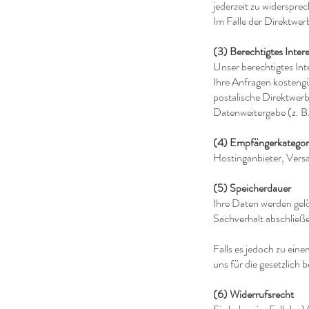
jederzeit zu widerspre
Im Falle der Direktwe
(3) Berechtigtes Inter
Unser berechtigtes Int
Ihre Anfragen kostengü
postalische Direktwer
Datenweitergabe (z. 
(4) Empfängerkategor
Hostinganbieter, Versa
(5) Speicherdauer
Ihre Daten werden gel
Sachverhalt abschließen
Falls es jedoch zu ei
uns für die gesetzlich
(6) Widerrufsrecht