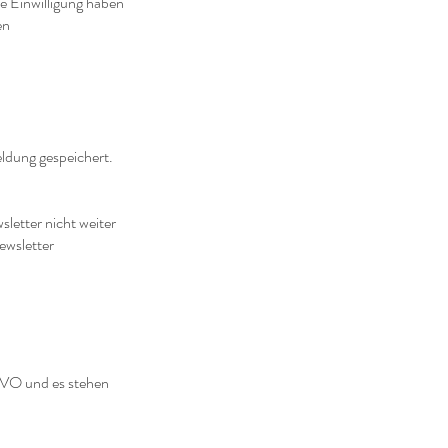
de Einwilligung haben
en
ldung gespeichert.
letter nicht weiter
ewsletter
GVO und es stehen