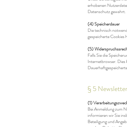
erhobenen Nutzerdaten
Datenschutz gewahrt.
(4) Speicherdauer
Die technisch notwend
gespeicherte Cookies h
(5) Widerspruchssrec
Falls Sie die Speicher
Internetbrowser. Dies
Dauerhaftgespeicherte 
§ 5 Newslette
(1) Verarbeitungszwec
Bei Anmeldung zum New
informieren wir Sie in
Beteiligung und Angebo