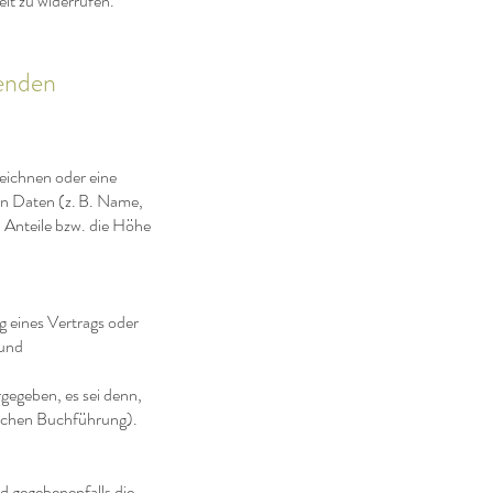
eit zu widerrufen.
penden
eichnen oder eine
en Daten (z. B. Name,
 Anteile bzw. die Höhe
g eines Vertrags oder
 und
gegeben, es sei denn,
zlichen Buchführung).
d gegebenenfalls die