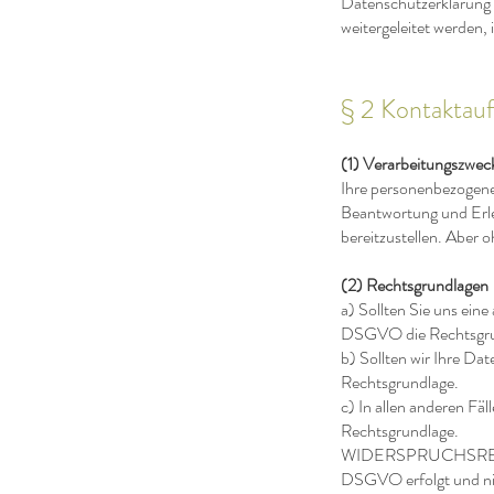
Datenschutzerklärung b
weitergeleitet werden,
§ 2 Kontaktau
(1) Verarbeitungszwec
Ihre personenbezogenen
Beantwortung und Erled
bereitzustellen. Aber 
(2) Rechtsgrundlagen
a) Sollten Sie uns eine
DSGVO die Rechtsgrun
b) Sollten wir Ihre D
Rechtsgrundlage.
c) In allen anderen Fä
Rechtsgrundlage.
WIDERSPRUCHSRECHT: S
DSGVO erfolgt und nic