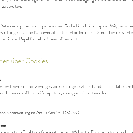
rzubereiten.
aten erfolgt nur so lange, wie dies für die Durchführung der Mitgliedschaf
e für gesetzliche Nachweispflichten erforderlich ist. Steuerlich releva
ben in der Regel für zehn Jahre aufbewahrt.
onen über Cookies
k
rden technisch notwendige Cookies eingesetzt. Es handelt sich dabei um k
ernetbrowser auf Ihrem Computersystem gespeichert werden.
ese Verarbeitung ist Art. 6 Abs.1 f) DSGVO.
esse
eresse ist die Funktionsfähigkeit unserer Webseite. Die durch technisch 