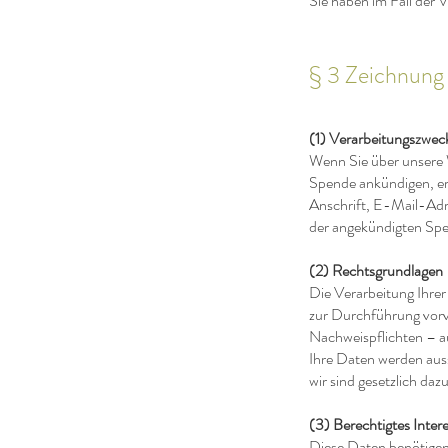
Sie haben im Fall der V
§ 3 Zeichnung
(1) Verarbeitungszwec
Wenn Sie über unsere 
Spende ankündigen, er
Anschrift, E-Mail-Adr
der angekündigten Sp
(2) Rechtsgrundlagen
Die Verarbeitung Ihrer
zur Durchführung vorv
Nachweispflichten – au
Ihre Daten werden auss
wir sind gesetzlich da
(3) Berechtigtes Inter
Diese Daten benötigen 