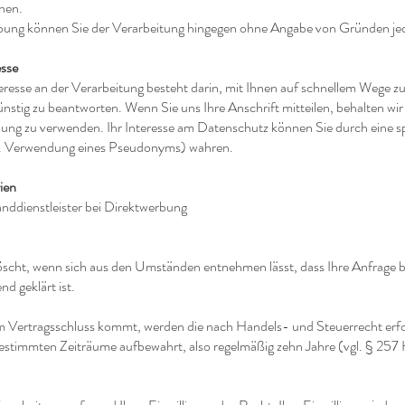
chen.
rbung können Sie der Verarbeitung hingegen ohne Angabe von Gründen jed
esse
eresse an der Verarbeitung besteht darin, mit Ihnen auf schnellem Wege 
nstig zu beantworten. Wenn Sie uns Ihre Anschrift mitteilen, behalten wir 
bung zu verwenden. Ihr Interesse am Datenschutz können Sie durch eine 
B. Verwendung eines Pseudonyms) wahren.
ien
nddienstleister bei Direktwerbung
öscht, wenn sich aus den Umständen entnehmen lässt, dass Ihre Anfrage b
d geklärt ist.
nem Vertragsschluss kommt, werden die nach Handels- und Steuerrecht erf
 bestimmten Zeiträume aufbewahrt, also regelmäßig zehn Jahre (vgl. § 25