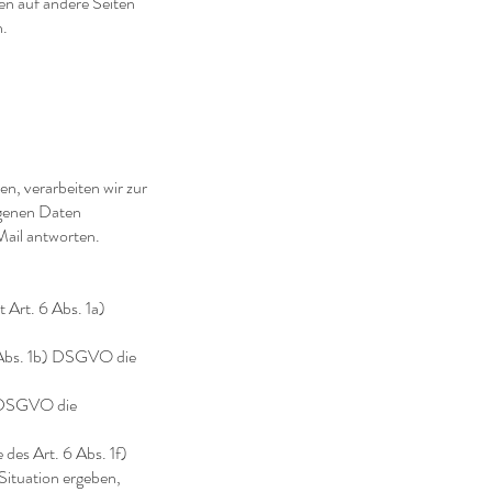
ten auf andere Seiten
n.
n, verarbeiten wir zur
ogenen Daten
Mail antworten.
t Art. 6 Abs. 1a)
6 Abs. 1b) DSGVO die
f) DSGVO die
es Art. 6 Abs. 1f)
Situation ergeben,