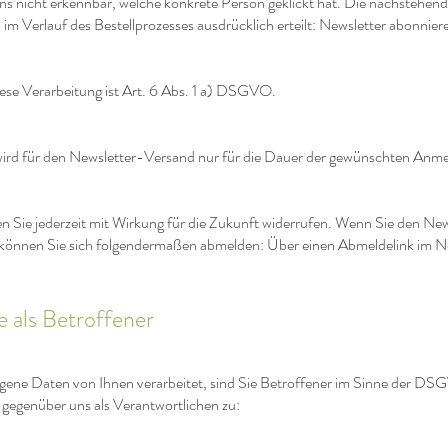
uns nicht erkennbar, welche konkrete Person geklickt hat. Die nachstehen
 im Verlauf des Bestellprozesses ausdrücklich erteilt: Newsletter abonnier
ese Verarbeitung ist Art. 6 Abs. 1 a) DSGVO.
ird für den Newsletter-Versand nur für die Dauer der gewünschten Anme
en Sie jederzeit mit Wirkung für die Zukunft widerrufen. Wenn Sie den News
 können Sie sich folgendermaßen abmelden: Über einen Abmeldelink im N
e als Betroffener
ne Daten von Ihnen verarbeitet, sind Sie Betroffener im Sinne der DS
gegenüber uns als Verantwortlichen zu: