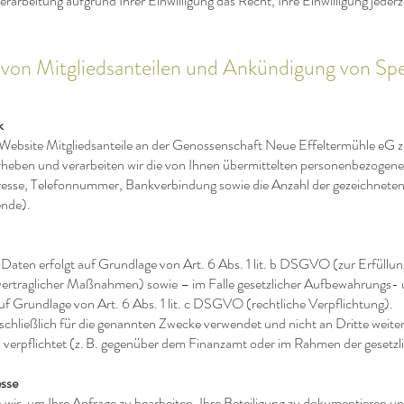
erarbeitung aufgrund Ihrer Einwilligung das Recht, Ihre Einwilligung jederz
 von Mitgliedsanteilen und Ankündigung von S
k
Website Mitgliedsanteile an der Genossenschaft Neue Effeltermühle eG z
heben und verarbeiten wir die von Ihnen übermittelten personenbezogen
esse, Telefonnummer, Bankverbindung sowie die Anzahl der gezeichneten
ende).
 Daten erfolgt auf Grundlage von Art. 6 Abs. 1 lit. b DSGVO (zur Erfüllun
ertraglicher Maßnahmen) sowie – im Falle gesetzlicher Aufbewahrungs-
f Grundlage von Art. 6 Abs. 1 lit. c DSGVO (rechtliche Verpflichtung).
chließlich für die genannten Zwecke verwendet und nicht an Dritte weiter
zu verpflichtet (z. B. gegenüber dem Finanzamt oder im Rahmen der geset
esse
wir, um Ihre Anfrage zu bearbeiten, Ihre Beteiligung zu dokumentieren un