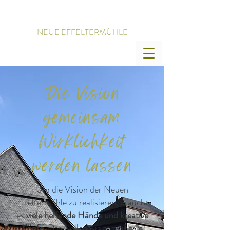
NEUE EFFELTERMÜHLE
Die Vision
gemeinsam
Wirklichkeit
werden lassen
Um die Vision der Neuen
Effeltermühle zu realisieren, braucht
es
viele helfende Hände und kreative
Köpfe
. Das wollen wir gemeinsam