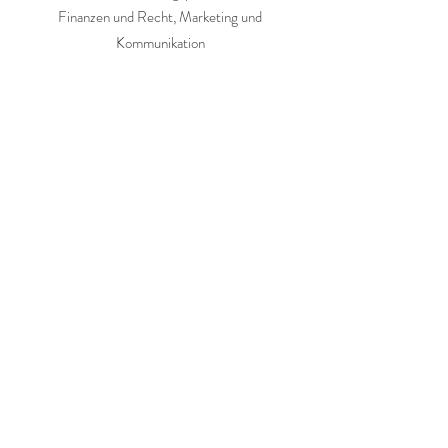
Finanzen und Recht, Marketing und
Kommunikation
BURKHARD FISCHER PETERSOHN
Techniker für Raumgestaltung und
Innenausbau, eigene Schreinerei,
Gebäudeenergieberater
Baukonzeption und -leitung
THOMAS HELBIG
Handelsfachwirt (IHK), Business Trainer
BDVT und freier Handelsvertreter
Betrieb und Organisation, Recht und
Finanzen
DORIS FAUL
Freiberufliche Architektin​