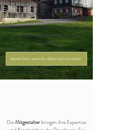
schaffen! Wir freuen uns, wenn Du
dabei bist!
Das Projekt soll ein Vorbild sein für
zukunftsweisende gesellschaftliche
Projekte!
Melde Dich, wenn Du dabei sein möchtest!
Die
Mitgestalter
bringen ihre Expertise
und Kreativität in das Projekt ein. Sie