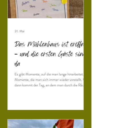
31. Mai
Das Mühlenhaus ist eröffnet
– und die ersten Gäste sind
da
Es gibt Momente, auf die man lange hinarbeitet.
Momente, die man sich immer wieder vorstellt. Und
dann kommt der Tag, an dem man durch die Räume
geht und plötzlich merkt: Es ist wirklich so weit. Wir
haben es geschafft! Das Mühlenhaus der Neuen
Effeltermühle ist eröffnet. Noch vor wenigen
Wochen standen wir mitten auf der Baustelle. Es
wurde geplant, diskutiert, organisiert, gerechnet und
improvisiert. Handwerker arbeiteten parallel zu
ehrenamtlichen Helferinnen und Helfern.