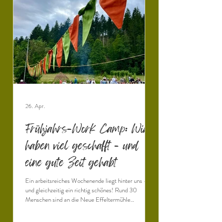
26. Apr.
Frühjahrs-Work Camp: Wir
haben viel geschafft - und
eine gute Zeit gehabt
Ein arbeitsreiches Wochenende liegt hinter uns –
und gleichzeitig ein richtig schönes! Rund 30
Menschen sind an die Neue Effeltermühle
gekommen und haben bei schönstem
Frühlingswetter mit angepackt. Gemeinsam haben