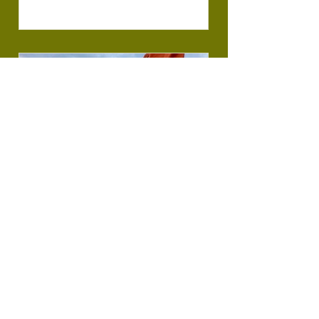
wir den Zeltplatz fit für die kommende Saison
gemacht: Rasen gemäht, die Feuerstelle vorbereitet,
Bänke gereinigt! Und ein Gartenteam hat sich
hingebungsvoll um den Bauerngarten gekümmert
und ihn wieder richtig schön gemacht. Auch im
Mühlenhaus ging es voran. Die e
4. Apr.
Save the Dates - ein Jahr
voller Begegnungen an der
Neuen Effeltermühle